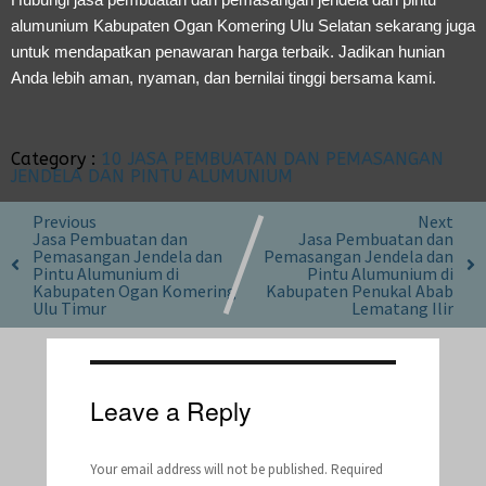
alumunium Kabupaten Ogan Komering Ulu Selatan sekarang juga
untuk mendapatkan penawaran harga terbaik. Jadikan hunian
Anda lebih aman, nyaman, dan bernilai tinggi bersama kami.
Category :
10 JASA PEMBUATAN DAN PEMASANGAN
JENDELA DAN PINTU ALUMUNIUM
Previous
Next
Jasa Pembuatan dan
Jasa Pembuatan dan
Pemasangan Jendela dan
Pemasangan Jendela dan
Pintu Alumunium di
Pintu Alumunium di
Kabupaten Ogan Komering
Kabupaten Penukal Abab
Ulu Timur
Lematang Ilir
Leave a Reply
Your email address will not be published.
Required