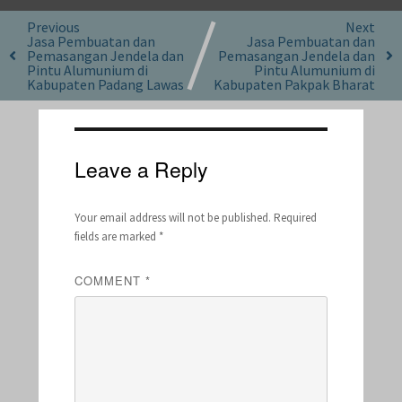
Previous
Next
Jasa Pembuatan dan
Jasa Pembuatan dan
Pemasangan Jendela dan
Pemasangan Jendela dan
Pintu Alumunium di
Pintu Alumunium di
Kabupaten Padang Lawas
Kabupaten Pakpak Bharat
Leave a Reply
Your email address will not be published.
Required
fields are marked
*
COMMENT
*