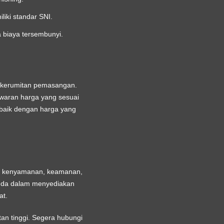
iki standar SNI.
a biaya tersembunyi.
at kerumitan pemasangan.
awaran harga yang sesuai
baik dengan harga yang
uhi kenyamanan, keamanan,
Anda dalam menyediakan
at
.
n tinggi. Segera hubungi