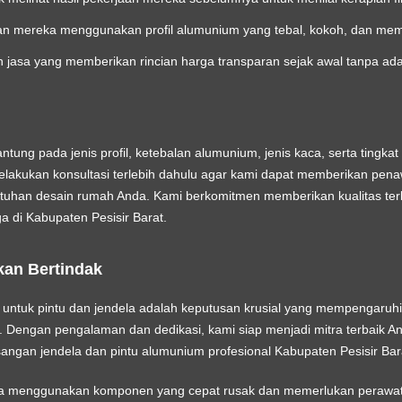
an mereka menggunakan profil alumunium yang tebal, kokoh, dan memil
ih jasa yang memberikan rincian harga transparan sejak awal tanpa ad
ntung pada jenis profil, ketebalan alumunium, jenis kaca, serta tingk
elakukan konsultasi terlebih dahulu agar kami dapat memberikan pen
uhan desain rumah Anda. Kami berkomitmen memberikan kualitas ter
ga di Kabupaten Pesisir Barat.
kan Bertindak
at untuk pintu dan jendela adalah keputusan krusial yang mempengar
 Dengan pengalaman dan dedikasi, kami siap menjadi mitra terbaik 
ngan jendela dan pintu alumunium profesional Kabupaten Pesisir Bar
da menggunakan komponen yang cepat rusak dan memerlukan perawata