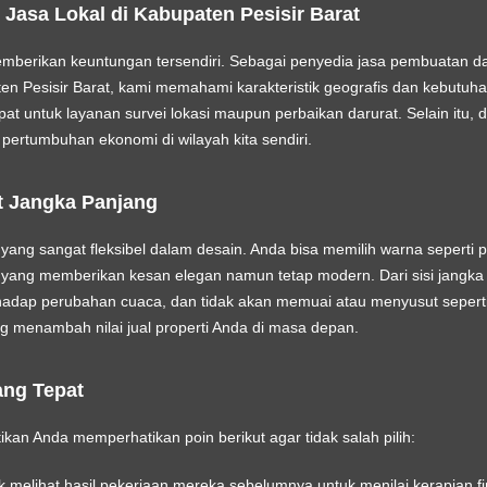
Jasa Lokal di Kabupaten Pesisir Barat
mberikan keuntungan tersendiri. Sebagai penyedia
jasa pembuatan d
en Pesisir Barat
, kami memahami karakteristik geografis dan kebutuh
pat untuk layanan survei lokasi maupun perbaikan darurat. Selain itu
 pertumbuhan ekonomi di wilayah kita sendiri.
t Jangka Panjang
ang sangat fleksibel dalam desain. Anda bisa memilih warna seperti pu
 yang memberikan kesan elegan namun tetap modern. Dari sisi jangka p
erhadap perubahan cuaca, dan tidak akan memuai atau menyusut seperti 
ng menambah nilai jual properti Anda di masa depan.
ang Tepat
an Anda memperhatikan poin berikut agar tidak salah pilih:
 melihat hasil pekerjaan mereka sebelumnya untuk menilai kerapian fi