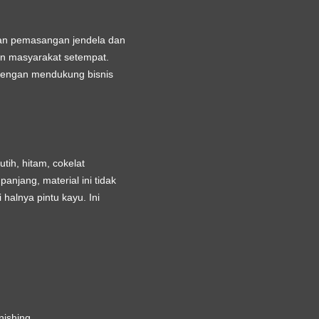
an pemasangan jendela dan
an masyarakat setempat.
, dengan mendukung bisnis
tih, hitam, cokelat
anjang, material ini tidak
halnya pintu kayu. Ini
nishing.