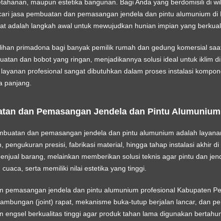
etahanan, maupun estetika bangunan. Bagi Anda yang berdomisili di 
cari
jasa pembuatan dan pemasangan jendela dan pintu alumunium di 
pat adalah langkah awal untuk mewujudkan hunian impian yang berkuali
ihan primadona bagi banyak pemilik rumah dan gedung komersial saat i
an dan bobot yang ringan, menjadikannya solusi ideal untuk iklim di I
ayanan profesional sangat dibutuhkan dalam proses instalasi kompo
a panjang.
atan dan Pemasangan Jendela dan Pintu Alumuniu
mbuatan dan pemasangan jendela dan pintu alumunium adalah layana
pengukuran presisi, fabrikasi material, hingga tahap instalasi akhir di
jual barang, melainkan memberikan solusi teknis agar pintu dan jend
cuaca, serta memiliki nilai estetika yang tinggi.
 pemasangan jendela dan pintu alumunium profesional Kabupaten Pes
mbungan (joint) rapat, mekanisme buka-tutup berjalan lancar, dan p
n engsel berkualitas tinggi agar produk tahan lama digunakan bertahu