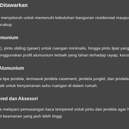
 Ditawarkan
 menyeluruh untuk memenuhi kebutuhan bangunan residensial maupu
ncakup:
lumunium
n), pintu sliding (geser) untuk ruangan minimalis, hingga pintu lipat y
enggunakan profil alumunium terbaik yang tahan terhadap rayap, koros
 Alumunium
tipe jendela, termasuk jendela casement, jendela jungkit, dan jendela
aik untuk kenyamanan suhu ruangan di dalam rumah.
ered dan Aksesori
a melayani pemasangan kaca tempered untuk pintu dan jendela agar hu
t keamanan yang jauh lebih tinggi.