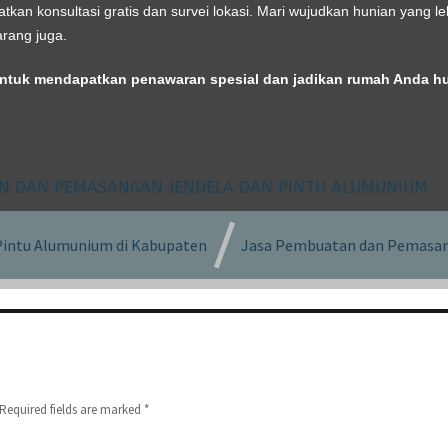
atkan konsultasi gratis dan survei lokasi. Mari wujudkan hunian yang 
rang juga.
ntuk mendapatkan penawaran spesial dan jadikan rumah Anda hu
AN DAN PEMASANGAN JENDELA DAN PINTU ALUMUNIUM
intu Alumunium di Kabupaten
Jasa Pembuatan dan Pemasan
Required fields are marked
*