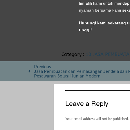
tim ahli kami untuk mendap
nyaman bersama kami seka
Hubungi kami sekarang u
tinggi!
Category :
10 JASA PEMBUAT
Previous
Jasa Pembuatan dan Pemasangan Jendela dan P
Pesawaran: Solusi Hunian Modern
Leave a Reply
Your email address will not be published.