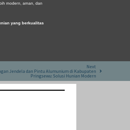
lebih modern, aman, dan
nian yang berkualitas
Next
gan Jendela dan Pintu Alumunium di Kabupaten
Pringsewu: Solusi Hunian Modern