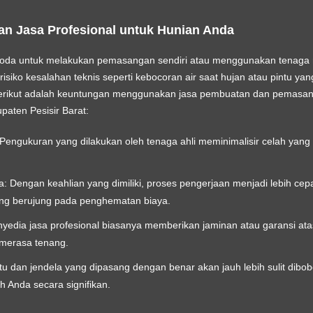
n Jasa Profesional untuk Hunian Anda
oda untuk melakukan pemasangan sendiri atau menggunakan tenaga n
iko kesalahan teknis seperti kebocoran air saat hujan atau pintu yang t
Berikut adalah keuntungan menggunakan
jasa pembuatan dan pemasang
paten Pesisir Barat
:
Pengukuran yang dilakukan oleh tenaga ahli meminimalisir celah yang 
a:
Dengan keahlian yang dimiliki, proses pengerjaan menjadi lebih cep
ng berujung pada penghematan biaya.
yedia jasa profesional biasanya memberikan jaminan atau garansi at
merasa tenang.
tu dan jendela yang dipasang dengan benar akan jauh lebih sulit dibo
 Anda secara signifikan.