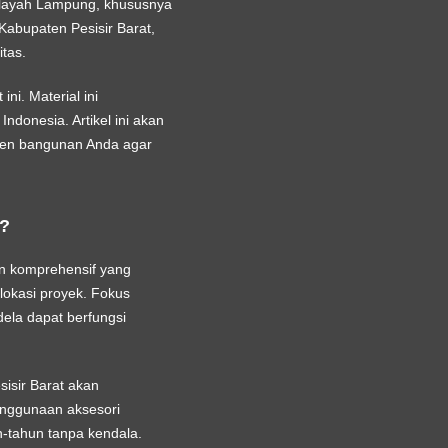
wilayah Lampung, khususnya
Kabupaten Pesisir Barat
,
tas.
ni. Material ini
ndonesia. Artikel ini akan
nen bangunan Anda agar
m?
n komprehensif yang
 lokasi proyek. Fokus
ela dapat berfungsi
isir Barat
akan
enggunaan aksesori
n-tahun tanpa kendala.