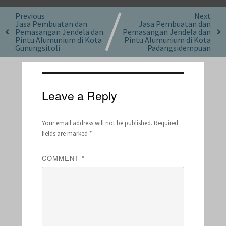
Previous
Next
Jasa Pembuatan dan
Jasa Pembuatan dan
Pemasangan Jendela dan
Pemasangan Jendela dan
Pintu Alumunium di Kota
Pintu Alumunium di Kota
Gunungsitoli
Padangsidempuan
Leave a Reply
Your email address will not be published.
Required
fields are marked
*
COMMENT
*