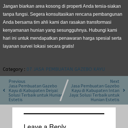
Jangan biarkan area kosong di properti Anda tersia-siakan
tanpa fungsi. Segera konsultasikan rencana pembangunan
Anda bersama tim ahli kami dan rasakan transformasi
kenyamanan hunian yang sesungguhnya. Hubungi kami
hari ini untuk mendapatkan penawaran harga spesial serta
layanan survei lokasi secara gratis!
Category :
07 JASA PEMBUATAN GAZEBO KAYU
Previous
Next
Jasa Pembuatan Gazebo
Jasa Pembuatan Gazebo
Kayu di Kabupaten Deiyai:
Kayu di Kabupaten Intan
Solusi Terbaik untuk Hunian
Jaya: Solusi Terbaik untuk
Estetis
Hunian Estetis
Leave a Reply