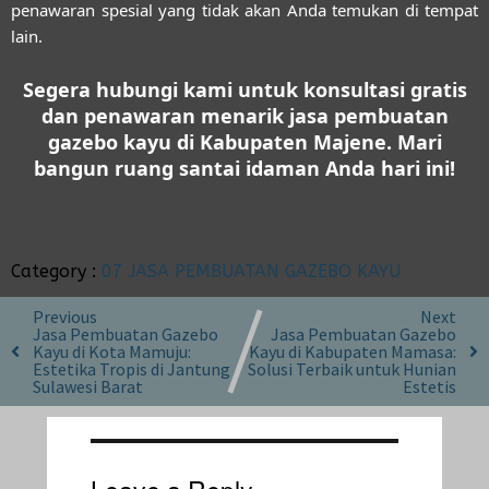
penawaran spesial yang tidak akan Anda temukan di tempat
lain.
Segera hubungi kami untuk konsultasi gratis
dan penawaran menarik jasa pembuatan
gazebo kayu di Kabupaten Majene. Mari
bangun ruang santai idaman Anda hari ini!
Category :
07 JASA PEMBUATAN GAZEBO KAYU
Previous
Next
Jasa Pembuatan Gazebo
Jasa Pembuatan Gazebo
Kayu di Kota Mamuju:
Kayu di Kabupaten Mamasa:
Estetika Tropis di Jantung
Solusi Terbaik untuk Hunian
Sulawesi Barat
Estetis