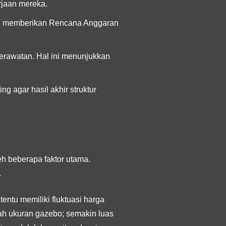
rjaan mereka.
an memberikan Rencana Anggaran
perawatan. Hal ini menunjukkan
g agar hasil akhir struktur
eh beberapa faktor utama.
.
entu memiliki fluktuasi harga
lah
ukuran gazebo
; semakin luas