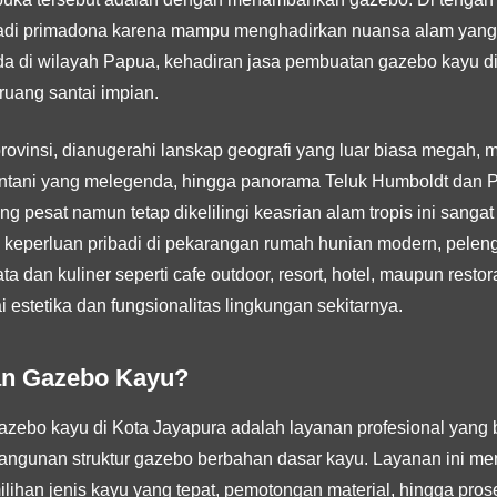
adi primadona karena mampu menghadirkan nuansa alam yang 
da di wilayah Papua, kehadiran jasa pembuatan gazebo kayu di
ruang santai impian.
rovinsi, dianugerahi lanskap geografi yang luar biasa megah, mu
ntani yang melegenda, hingga panorama Teluk Humboldt dan 
ng pesat namun tetap dikelilingi keasrian alam tropis ini sanga
 keperluan pribadi di pekarangan rumah hunian modern, pelengk
a dan kuliner seperti cafe outdoor, resort, hotel, maupun resto
i estetika dan fungsionalitas lingkungan sekitarnya.
an Gazebo Kayu?
ebo kayu di Kota Jayapura adalah layanan profesional yang 
gunan struktur gazebo berbahan dasar kayu. Layanan ini menc
ilihan jenis kayu yang tepat, pemotongan material, hingga prose