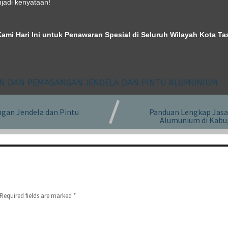
adi kenyataan!
ami Hari Ini untuk Penawaran Spesial di Seluruh Wilayah Kota Ta
AN DAN PEMASANGAN JENDELA DAN PINTU ALUMUNIUM
gan Jendela dan Pintu
Panduan Lengkap Jasa
Alumunium di Kabup
Required fields are marked
*