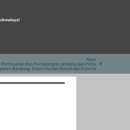
sikmalaya!
Next
 Pembuatan dan Pemasangan Jendela dan Pintu
aten Bandung: Solusi Hunian Kokoh dan Estetik