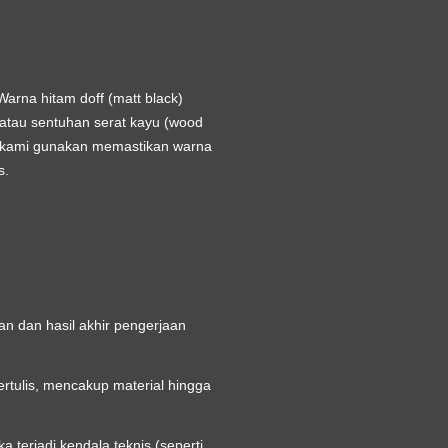
Warna hitam doff (matt black)
 atau sentuhan serat kayu (wood
ng kami gunakan memastikan warna
s.
an dan hasil akhir pengerjaan
ertulis, mencakup material hingga
terjadi kendala teknis (seperti