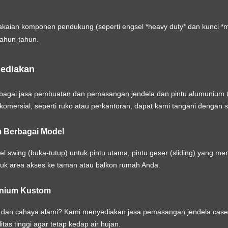
aian komponen pendukung (seperti engsel *heavy duty* dan kunci *mu
tahun-tahun.
Sediakan
ebagai
jasa pembuatan dan pemasangan jendela dan pintu alumunium t
omersial, seperti ruko atau perkantoran, dapat kami tangani dengan 
 Berbagai Model
swing (buka-tutup) untuk pintu utama, pintu geser (sliding) yang men
ntuk area akses ke taman atau balkon rumah Anda.
unium Kustom
 dan cahaya alami? Kami menyediakan jasa pemasangan jendela caseme
itas tinggi agar tetap kedap air hujan.