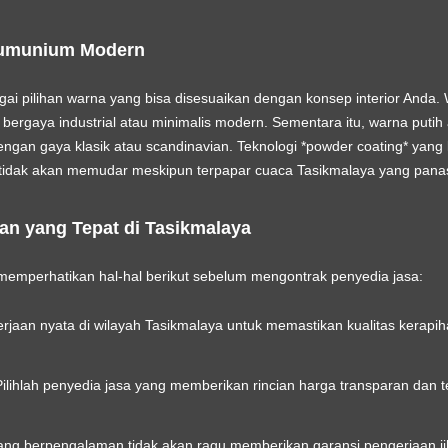
Alumunium Modern
ai pilihan warna yang bisa disesuaikan dengan konsep interior Anda. 
 bergaya industrial atau minimalis modern. Sementara itu, warna putih
 dengan gaya klasik atau scandinavian. Teknologi *powder coating* ya
n tidak akan memudar meskipun terpapar cuaca Tasikmalaya yang pana
an yang Tepat di Tasikmalaya
a memperhatikan hal-hal berikut sebelum mengontrak penyedia jasa:
erjaan nyata di wilayah Tasikmalaya untuk memastikan kualitas kerapih
ilihlah penyedia jasa yang memberikan rincian harga transparan dan t
ang berpengalaman tidak akan ragu memberikan garansi pengerjaan jika 