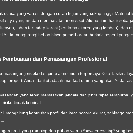
ik cuaca yang variatif dengan curah hujan yang cukup tinggi. Material k
 sifatnya yang mudah memuai atau menyusut. Alumunium hadir sebagai
nti-rayap, tahan terhadap korosi (terutama di area yang lembap), dan me
rti Anda mengurangi beban biaya pemeliharaan berkala seperti pengec
 Pembuatan dan Pemasangan Profesional
pemasangan jendela dan pintu alumunium terpercaya Kota Tasikmalay
 bagi properti Anda. Berikut adalah manfaat utama yang akan Anda ras
asangan yang tepat memastikan jendela dan pintu rapat sempurna, y
isiko tindak kriminal.
hli menghitung kebutuhan profil dan kaca secara akurat, sehingga mem
a.
gan profil yang ramping dan pilihan warna *powder coating* yang ber