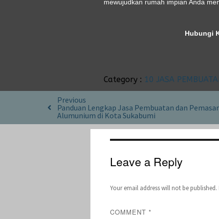
mewujudkan rumah impian Anda menj
Hubungi K
Category :
10 JASA PEMBUAT
Previous
Panduan Lengkap Jasa Pembuatan dan Pemasan
Alumunium di Kota Sukabumi
Leave a Reply
Your email address will not be published.
COMMENT
*