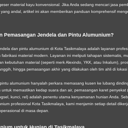
eser material kayu konvensional. Jika Anda sedang mencari
jasa pem
yang andal, artikel ini akan memberikan panduan komprehensif menge
an Pemasangan Jendela dan Pintu Alumunium?
dela dan pintu alumunium di Kota Tasikmalaya
adalah layanan profes
 fabrikasi material modern. Layanan ini meliputi tahapan sistematis, mu
 kebutuhan material (seperti merk Alexindo, YKK, atau Inkalum), pro
gih, hingga pemasangan akhir yang dilakukan oleh tim ahli di lokasi
ntu alumunium hanyalah perkara memasang kusen ke lubang dinding.
 untuk memastikan kedap suara dan air, pemasangan karet penyekat (w
gsel, kunci, rel) adalah penentu utama kenyamanan hunian Anda. Se
nium profesional Kota Tasikmalaya
, kami menjamin setiap detail diker
perasional di masa depan.
nium untuk Hunian di Tasikmalaya